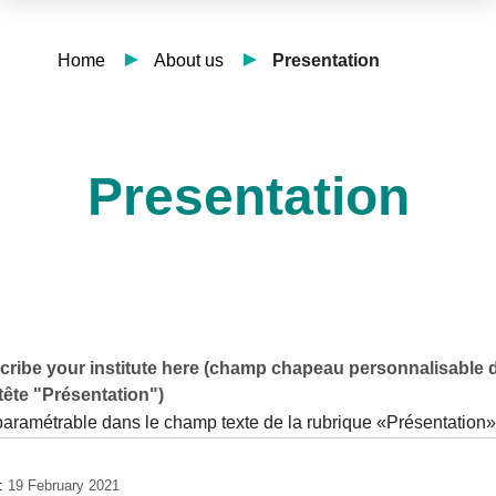
Home
About us
Presentation
Presentation
ribe your institute here (champ chapeau personnalisable d
tête "Présentation")
paramétrable dans le champ texte de la rubrique «Présentation»
e:
19 February 2021